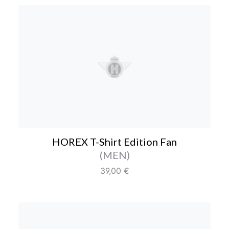
HOREX T-Shirt Edition F
HOREX T-Shirt Edition Fan
Farbe/Editionen
(MEN)
Regulärer Preis:
39,00 €