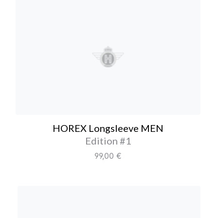
HOREX Longsleeve ME
HOREX Longsleeve MEN
Farbe/Editionen
Edition #1
Regulärer Preis:
99,00 €