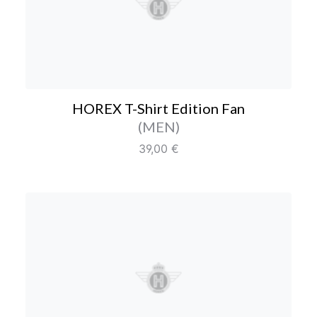
HOREX T-Shirt Edition F
HOREX T-Shirt Edition Fan
Farbe/Editionen
(MEN)
Regulärer Preis:
39,00 €
HOREX T-Shirt Edition F