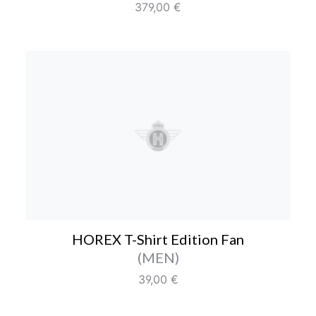
Regulärer Preis:
379,00 €
HOREX T-Shirt Edition F
HOREX T-Shirt Edition Fan
Farbe/Editionen
(MEN)
Regulärer Preis:
39,00 €