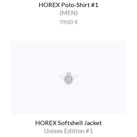
HOREX Polo-Shirt #1
Farbe/Editionen
(MEN)
Regulärer Preis:
119,00 €
HOREX Softshell Jacket
HOREX Softshell Jacket
Farbe/Editione
Unisex Edition #1