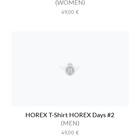
Farbe/Editionen
(WOMEN)
Regulärer Preis:
49,00 €
HOREX T-Shirt HOREX D
HOREX T-Shirt HOREX Days #2
Farbe/Editionen
(MEN)
Regulärer Preis:
49,00 €