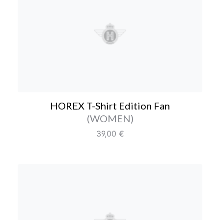
HOREX T-Shirt Edition F
HOREX T-Shirt Edition Fan
Farbe/Editionen
(WOMEN)
Regulärer Preis:
39,00 €