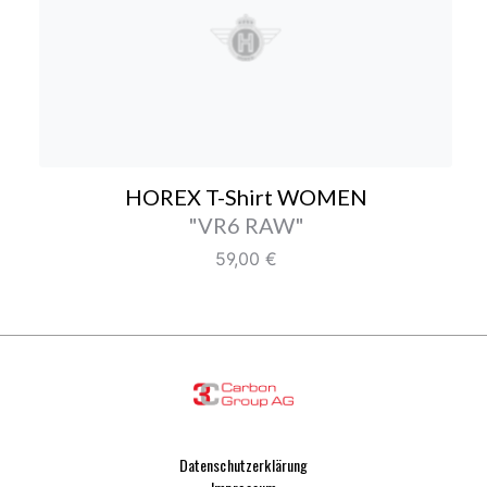
HOREX T-Shirt WOMEN
HOREX T-Shirt WOMEN
Farbe/Editionen
"VR6 RAW"
Regulärer Preis:
59,00 €
Datenschutzerklärung