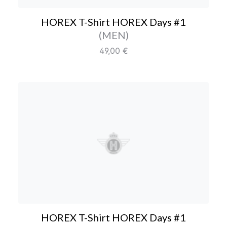
HOREX T-Shirt HOREX Days #1
Farbe/Editionen
(MEN)
Regulärer Preis:
49,00 €
HOREX T-Shirt HOREX D
HOREX T-Shirt HOREX Days #1