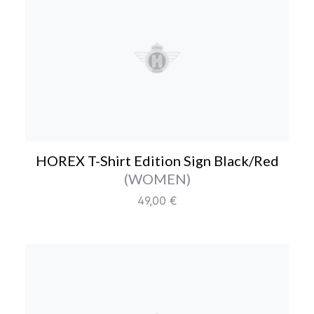
HOREX T-Shirt Edition S
HOREX T-Shirt Edition Sign Black/Red
Farbe/Editionen
(WOMEN)
Regulärer Preis:
49,00 €