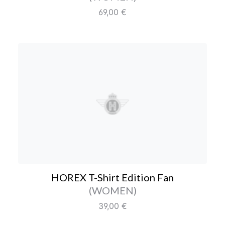
Regulärer Preis:
69,00 €
HOREX T-Shirt Edition F
HOREX T-Shirt Edition Fan
Farbe/Editionen
(WOMEN)
Regulärer Preis:
39,00 €