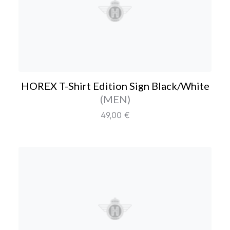
HOREX T-Shirt Edition S
HOREX T-Shirt Edition Sign Black/White
Farbe/Editionen
(MEN)
Regulärer Preis:
49,00 €
HOREX T-Shirt Edition S