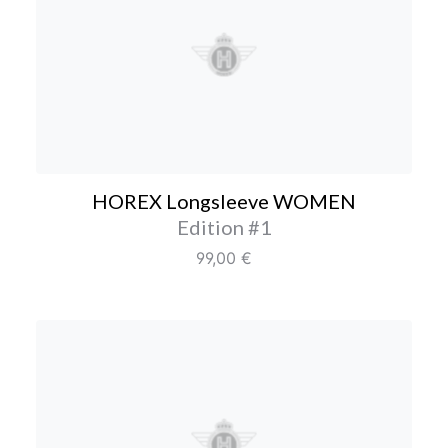
HOREX Longsleeve W
HOREX Longsleeve WOMEN
Farbe/Editionen
Edition #1
Regulärer Preis:
99,00 €