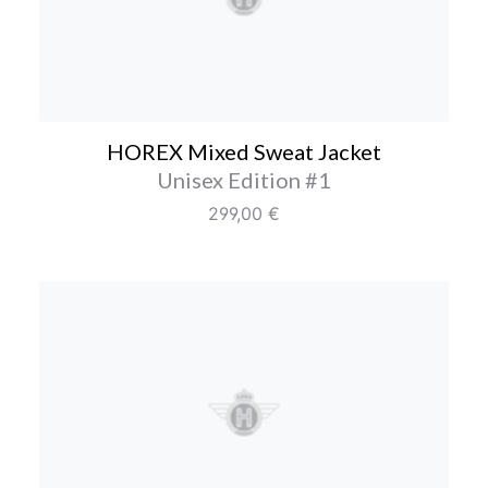
HOREX Mixed Sweat Jac
HOREX Mixed Sweat Jacket
Farbe/Editione
Unisex Edition #1
Regulärer Preis:
299,00 €
HOREX Polo-Shirt #1