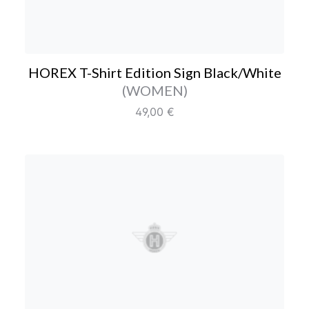
HOREX T-Shirt Edition Sign Black/White
Farbe/Editionen
(WOMEN)
Regulärer Preis:
49,00 €
HOREX T-Shirt HOREX D