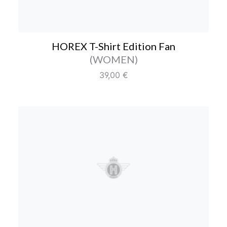
HOREX T-Shirt Edition Fan
Farbe/Editionen
(WOMEN)
Regulärer Preis:
39,00 €
HOREX T-Shirt #1