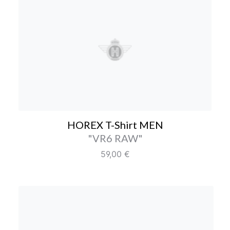
HOREX T-Shirt MEN
HOREX T-Shirt MEN
Farbe/Editionen
"VR6 RAW"
Regulärer Preis:
59,00 €