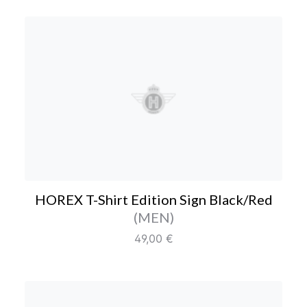
HOREX T-Shirt Edition S
HOREX T-Shirt Edition Sign Black/Red
Farbe/Editionen
(MEN)
Regulärer Preis:
49,00 €