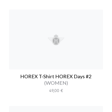
HOREX T-Shirt HOREX D
HOREX T-Shirt HOREX Days #2
Farbe/Editionen
(WOMEN)
Regulärer Preis:
49,00 €