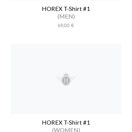
HOREX T-Shirt #1
Farbe/Editionen
(MEN)
Regulärer Preis:
69,00 €
HOREX T-Shirt #1
HOREX T-Shirt #1
Farbe/Editionen
(WOMEN)