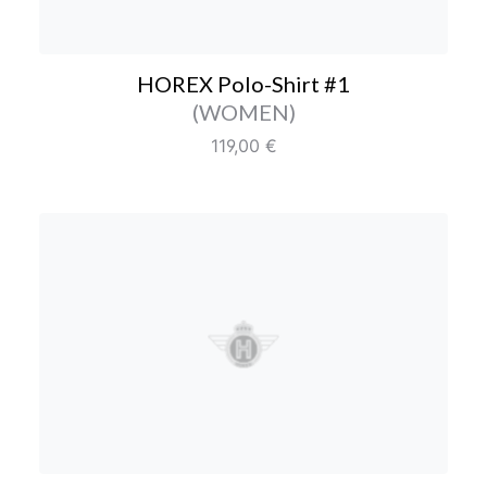
HOREX Polo-Shirt #1
Farbe/Editionen
(WOMEN)
Regulärer Preis:
119,00 €
HOREX Polo-Shirt #1