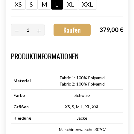
XS
S
M
L
XL
XXL
Kaufen
379,00 €
Art.-Nr.:
HM-S-8001-005.4
PRODUKTINFORMATIONEN
Fabric 1: 100% Polyamid
Material
Fabric 2: 100% Polyamid
Farbe
Schwarz
Größen
XS, S, M, L, XL, XXL
Kleidung
Jacke
Maschinenwäsche 30°C/