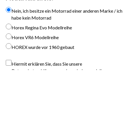
Nein, ich besitze ein Motorrad einer anderen Marke / ich
habe kein Motorrad
Horex Regina Evo Modellreihe
Horex VR6 Modellreihe
HOREX wurde vor 1960 gebaut
Hiermit erklären Sie, dass Sie unsere
Datenschutzerklärung
gelesen haben und diese
akzeptieren.
Die mit einem Stern (*) markierten Felder sind Pflichtfelder.
Abonnieren