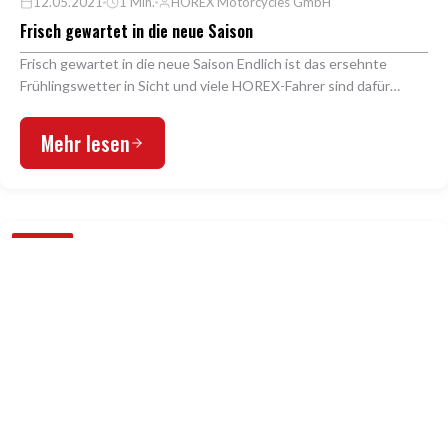
12.05.2021
1 Min.
HOREX Motorcycles GmbH
Frisch gewartet in die neue Saison
Frisch gewartet in die neue Saison Endlich ist das ersehnte
Frühlingswetter in Sicht und viele HOREX-Fahrer sind dafür
schon bestens gerüstet. Derzeit verlassen…
Mehr lesen
PRESSE
31.08.2020
2 Min.
HOREX Motorcycles GmbH