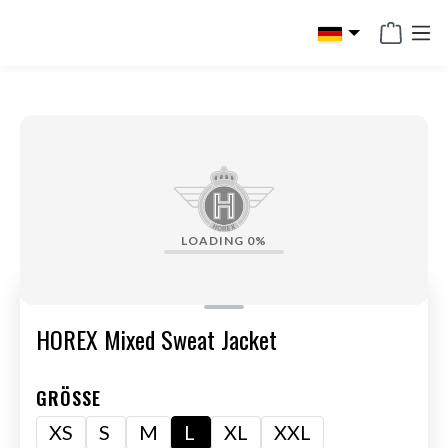
alt springen
LOADING
0%
HOREX Mixed Sweat Jacket
GRÖSSE
XS
S
M
L
XL
XXL