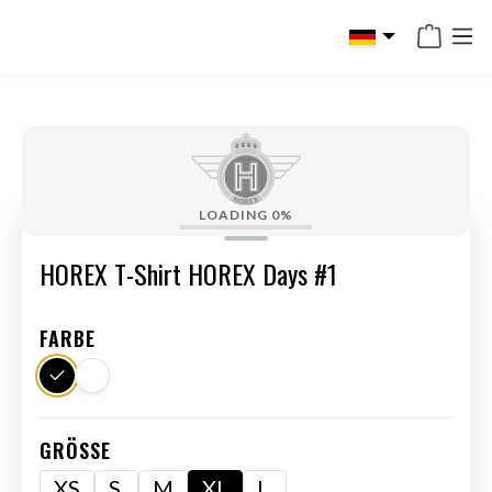
alt springen
LOADING
0%
HOREX T-Shirt HOREX Days #1
FARBE
GRÖSSE
XS
S
M
XL
L