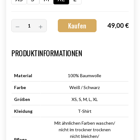
Kaufen
49,00 €
Art.-Nr.:
HM-S-8001-019.5
PRODUKTINFORMATIONEN
Material
100% Baumwolle
Farbe
Weiß / Schwarz
Größen
XS, S, M, L, XL
Kleidung
T-Shirt
Mit ähnlichen Farben waschen/
nicht im trockner trocknen
nicht bleichen/
Pflege