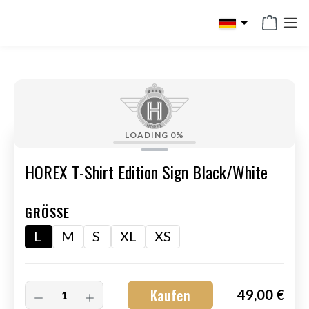
alt springen
LOADING
0%
HOREX T-Shirt Edition Sign Black/White
GRÖSSE
L
M
S
XL
XS
Kaufen
49,00 €