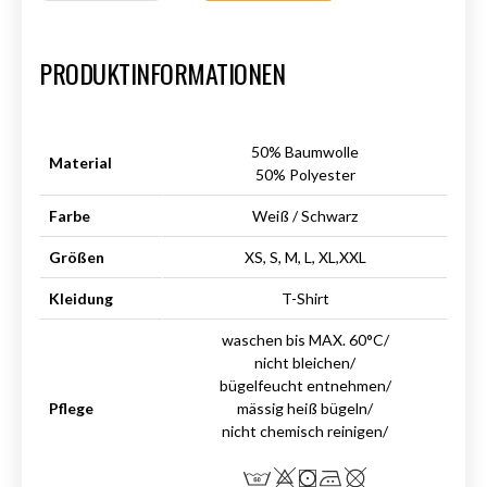
Art.-Nr.:
HM-S-8001-025.2
PRODUKTINFORMATIONEN
50% Baumwolle
Material
50% Polyester
Farbe
Weiß / Schwarz
Größen
XS, S, M, L, XL,XXL
Kleidung
T-Shirt
waschen bis MAX. 60°C/
nicht bleichen/
bügelfeucht entnehmen/
Pflege
mässig heiß bügeln/
nicht chemisch reinigen/