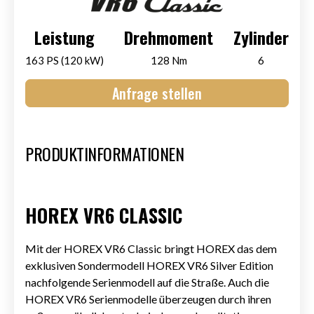
HOREX VR6 Classic
Leistung
Drehmoment
Zylinder
HOREX Motorcycles GmbH
163 PS (120 kW)
128 Nm
6
Anfrage stellen
Art.-Nr.:
HM-V-CL-1000-000
PRODUKTINFORMATIONEN
HOREX VR6 CLASSIC
Mit der HOREX VR6 Classic bringt HOREX das dem
exklusiven Sondermodell HOREX VR6 Silver Edition
nachfolgende Serienmodell auf die Straße. Auch die
HOREX VR6 Serienmodelle überzeugen durch ihren