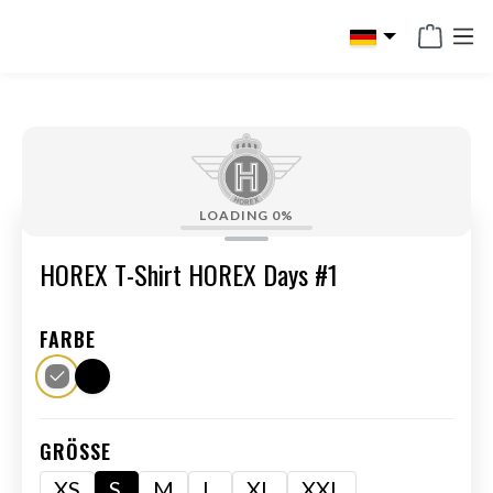
alt springen
LOADING
0%
HOREX T-Shirt HOREX Days #1
FARBE
GRÖSSE
XS
S
M
L
XL
XXL