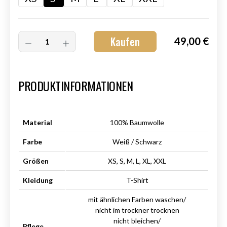
Kaufen
49,00 €
Art.-Nr.:
HM-S-8001-016.2
PRODUKTINFORMATIONEN
Material
100% Baumwolle
Farbe
Weiß / Schwarz
Größen
XS, S, M, L, XL, XXL
Kleidung
T-Shirt
mit ähnlichen Farben waschen/
nicht im trockner trocknen
nicht bleichen/
Pflege