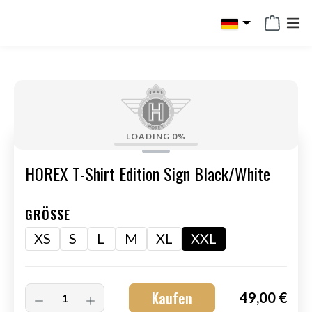
alt springen
LOADING
0%
HOREX T-Shirt Edition Sign Black/White
GRÖSSE
XS
S
L
M
XL
XXL
Kaufen
49,00 €