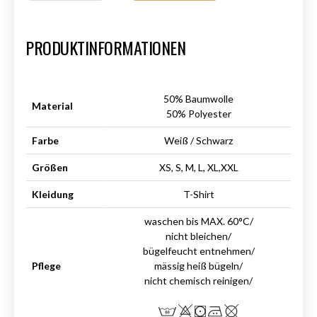
Art.-Nr.:
HM-S-8001-024.7
PRODUKTINFORMATIONEN
50% Baumwolle
Material
50% Polyester
Farbe
Weiß / Schwarz
Größen
XS, S, M, L, XL,XXL
Kleidung
T-Shirt
waschen bis MAX. 60°C/
nicht bleichen/
bügelfeucht entnehmen/
Pflege
mässig heiß bügeln/
nicht chemisch reinigen/