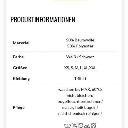
Art.-Nr.:
HM-S-8001-024.1
PRODUKTINFORMATIONEN
50% Baumwolle
Material
50% Polyester
Farbe
Weiß / Schwarz
Größen
XS, S, M, L, XL,XXL
Kleidung
T-Shirt
waschen bis MAX. 60°C/
nicht bleichen/
bügelfeucht entnehmen/
Pflege
mässig heiß bügeln/
nicht chemisch reinigen/