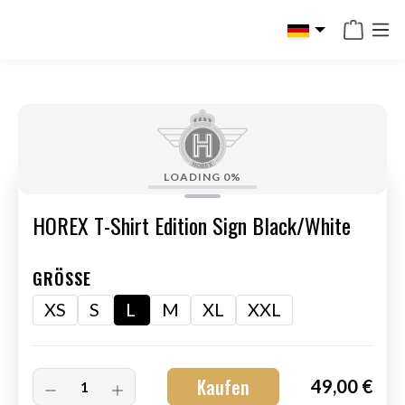
alt springen
LOADING
0%
HOREX T-Shirt Edition Sign Black/White
GRÖSSE
XS
S
L
M
XL
XXL
Kaufen
49,00 €