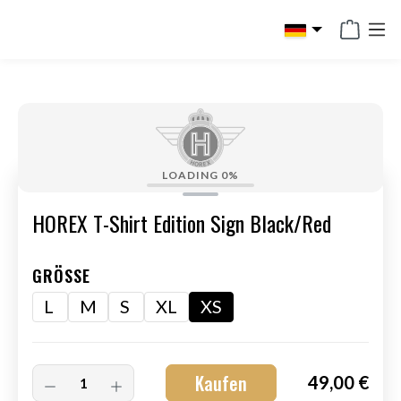
alt springen
LOADING
0%
HOREX T-Shirt Edition Sign Black/Red
GRÖSSE
L
M
S
XL
XS
Kaufen
49,00 €