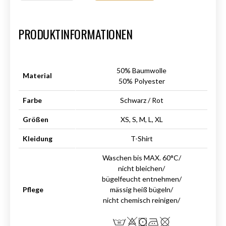
Art.-Nr.:
HM-S-8001-023.1
PRODUKTINFORMATIONEN
50% Baumwolle
Material
50% Polyester
Farbe
Schwarz / Rot
Größen
XS, S, M, L, XL
Kleidung
T-Shirt
Waschen bis MAX. 60°C/
nicht bleichen/
bügelfeucht entnehmen/
Pflege
mässig heiß bügeln/
nicht chemisch reinigen/