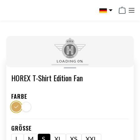
alt springen
LOADING
0%
HOREX T-Shirt Edition Fan
FARBE
GRÖSSE
L
M
S
XL
XS
XXL