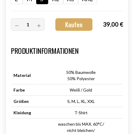
Kaufen
39,00 €
Art.-Nr.:
HM-S-8001-033.2
PRODUKTINFORMATIONEN
50% Baumwolle
Material
50% Polyester
Farbe
Weiß / Gold
Größen
S, M, L, XL, XXL
Kleidung
T-Shirt
waschen bis MAX. 60°C/
nicht bleichen/