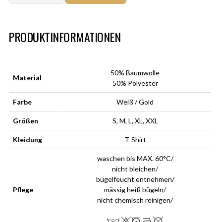
Art.-Nr.:
HM-S-8001-030.6
PRODUKTINFORMATIONEN
50% Baumwolle
Material
50% Polyester
Farbe
Weiß / Gold
Größen
S, M, L, XL, XXL
Kleidung
T-Shirt
waschen bis MAX. 60°C/
nicht bleichen/
bügelfeucht entnehmen/
Pflege
mässig heiß bügeln/
nicht chemisch reinigen/