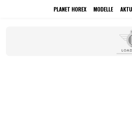
PLANET HOREX
MODELLE
AKTU
springen
Zur Hauptnavigation springen
LOA