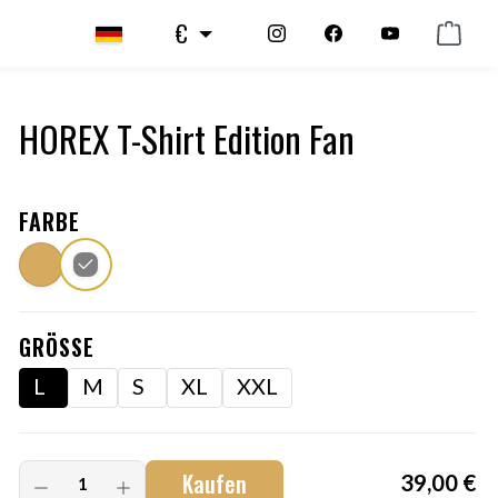
€
HOREX T-Shirt Edition Fan
FARBE
GRÖSSE
L
M
S
XL
XXL
Kaufen
39,00 €