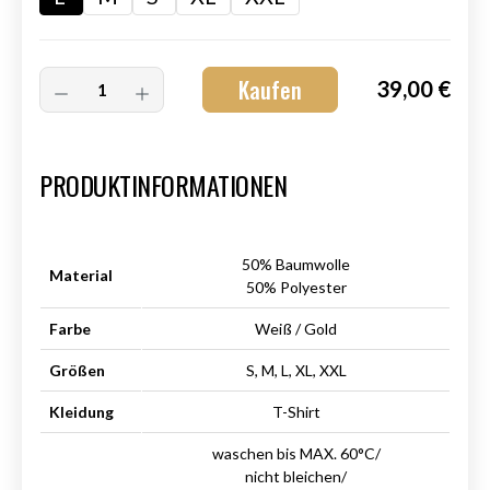
Kaufen
39,00 €
Art.-Nr.:
HM-S-8001-030.3
PRODUKTINFORMATIONEN
50% Baumwolle
Material
50% Polyester
Farbe
Weiß / Gold
Größen
S, M, L, XL, XXL
Kleidung
T-Shirt
waschen bis MAX. 60°C/
nicht bleichen/