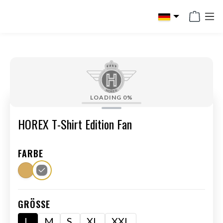
alt springen
LOADING
0%
HOREX T-Shirt Edition Fan
FARBE
GRÖSSE
L
M
S
XL
XXL