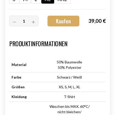
Kaufen
39,00 €
Art.-Nr.:
HM-S-8001-026.4
PRODUKTINFORMATIONEN
50% Baumwolle
Material
50% Polyester
Farbe
Schwarz / Weiß
Größen
XS, S, M, L, XL
Kleidung
T-Shirt
Waschen bis MAX. 60°C/
nicht bleichen/