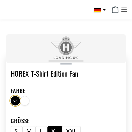
alt springen
LOADING
0%
HOREX T-Shirt Edition Fan
FARBE
GRÖSSE
S
M
L
XL
XXL