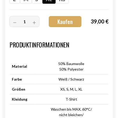
Kaufen
39,00 €
Art.-Nr.:
HM-S-8001-015.5
PRODUKTINFORMATIONEN
50% Baumwolle
Material
50% Polyester
Farbe
Weiß / Schwarz
Größen
XS, S, M, L, XL
Kleidung
T-Shirt
Waschen bis MAX. 60°C/
nicht bleichen/