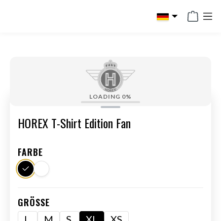
alt springen
LOADING
0%
HOREX T-Shirt Edition Fan
FARBE
GRÖSSE
L
M
S
XL
XS