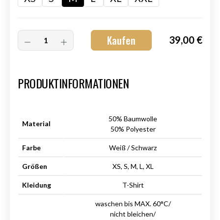
Kaufen
39,00 €
Art.-Nr.:
HM-S-8001-014.3
PRODUKTINFORMATIONEN
50% Baumwolle
Material
50% Polyester
Farbe
Weiß / Schwarz
Größen
XS, S, M, L, XL
Kleidung
T-Shirt
waschen bis MAX. 60°C/
nicht bleichen/