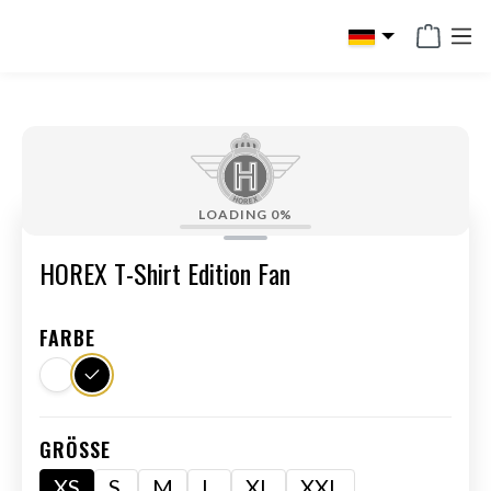
alt springen
LOADING
0%
HOREX T-Shirt Edition Fan
FARBE
GRÖSSE
XS
S
M
L
XL
XXL