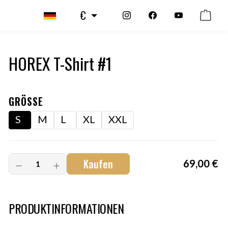
€
HOREX T-Shirt #1
GRÖSSE
S
M
L
XL
XXL
Kaufen
69,00 €
Art.-Nr.:
HM-S-8001-010.6
PRODUKTINFORMATIONEN