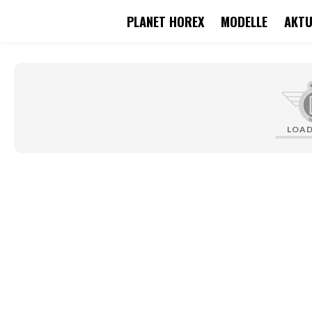
PLANET HOREX
MODELLE
AKTU
springen
Zur Hauptnavigation springen
LOA