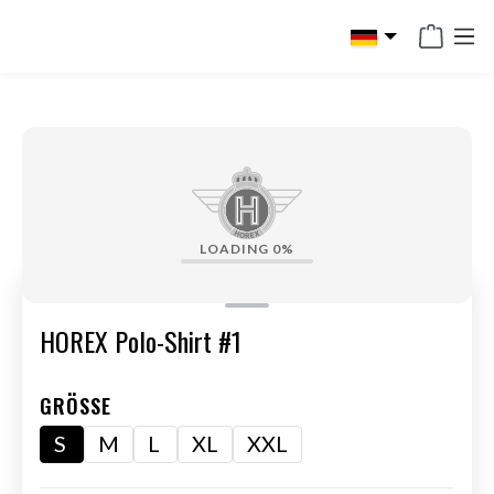
alt springen
LOADING
0%
HOREX Polo-Shirt #1
GRÖSSE
S
M
L
XL
XXL