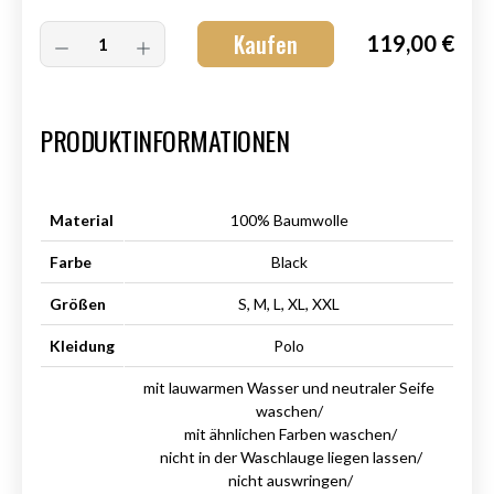
Kaufen
119,00 €
Art.-Nr.:
HM-S-8001-006.2
PRODUKTINFORMATIONEN
Material
100% Baumwolle
Farbe
Black
Größen
S, M, L, XL, XXL
Kleidung
Polo
mit lauwarmen Wasser und neutraler Seife
waschen/
mit ähnlichen Farben waschen/
nicht in der Waschlauge liegen lassen/
nicht auswringen/