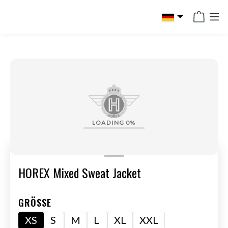
alt springen
LOADING
0%
HOREX Mixed Sweat Jacket
GRÖSSE
XS
S
M
L
XL
XXL