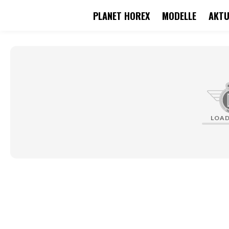
PLANET HOREX
MODELLE
AKTU
springen
Zur Hauptnavigation springen
LOA