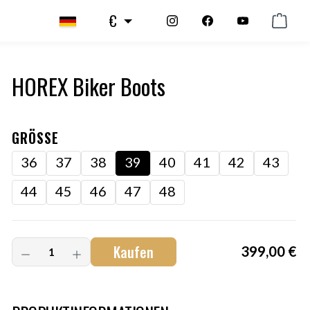
€
HOREX Biker Boots
GRÖSSE
36
37
38
39
40
41
42
43
44
45
46
47
48
Kaufen
399,00 €
Art.-Nr.:
HM-S-8001-001.4