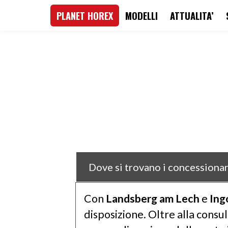
PLANET HOREX
MODELLI
ATTUALITA’
search
Skip to main navigation
Dove si trovano i concessionar
Con
Landsberg am Lech
e
Ing
disposizione. Oltre alla consul