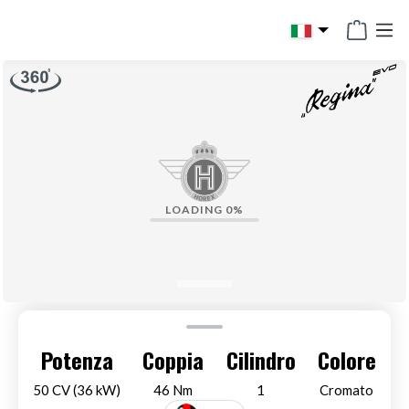
in content
360°
LOADING
0%
HOREX Regina EVO
Potenza
Coppia
Cilindro
Colore
HOREX Motorcycles GmbH
50 CV (36 kW)
46 Nm
1
Cromato