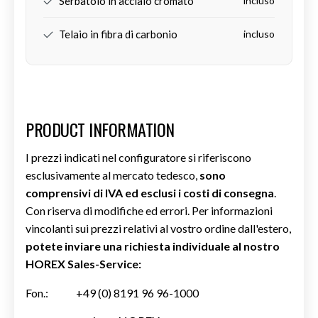
Serbatoio in acciaio cromato
incluso
Telaio in fibra di carbonio
incluso
Art.-Nr.:
HM-R-EVO-000.5
PRODUCT INFORMATION
I prezzi indicati nel configuratore si riferiscono
esclusivamente al mercato tedesco,
sono
comprensivi di IVA ed
esclusi i costi di consegna
.
Con riserva di modifiche ed errori. Per informazioni
vincolanti sui prezzi relativi al vostro ordine dall'estero,
potete inviare una richiesta individuale al nostro
HOREX
Sales-Service:
Fon.:
+49 (0) 8191 96 96-1000