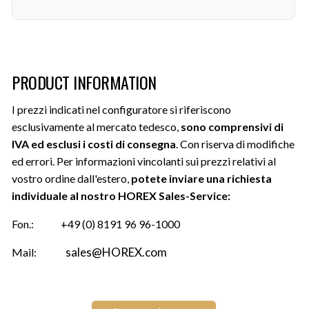
Art.-Nr.:
HM-R-EVO-000.0
PRODUCT INFORMATION
I prezzi indicati nel configuratore si riferiscono
esclusivamente al mercato tedesco,
sono comprensivi di
IVA ed
esclusi i costi di consegna
. Con riserva di modifiche
ed errori. Per informazioni vincolanti sui prezzi relativi al
vostro ordine dall'estero,
potete inviare una richiesta
individuale al nostro HOREX
Sales-Service:
Fon.:
+49 (0) 8191 96 96-1000
sales@HOREX.com
Mail: