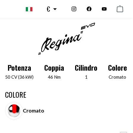
€
HOREX Regina EVO
HOREX Motorcycles GmbH
Potenza
Coppia
Cilindro
Colore
50 CV (36 kW)
46 Nm
1
Cromato
COLORE
Cromato
OPZIONALE