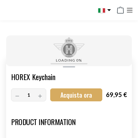
in content
LOADING
0%
HOREX Keychain
Acquista ora
69,95 €
Art.-Nr.:
HM-S-8003-008
PRODUCT INFORMATION